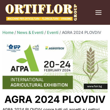
Vai
al
contenuto
Home
/
News & Eventi
/
Eventi
/
AGRA 2024 PLOVDIV
AGRA 2024 PLOVDIV
AGRA 2024 PLOVDIV copre tutti gli aspetti e i settori