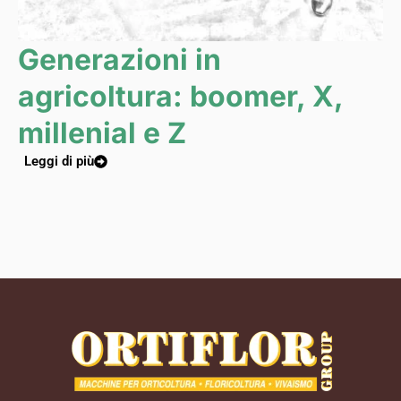
Generazioni in
agricoltura: boomer, X,
millenial e Z
Leggi di più