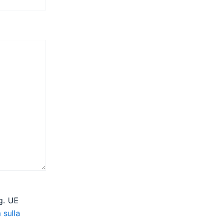
eg. UE
 sulla