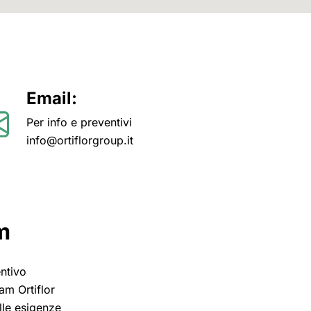
Email:
Per info e preventivi
info@ortiflorgroup.it
m
entivo
am Ortiflor
lle esigenze