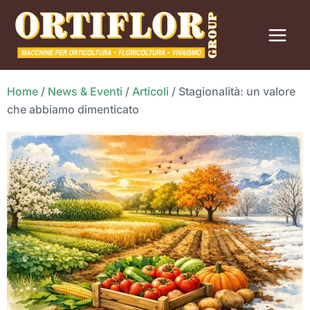
Vai
al
contenuto
Home
/
News & Eventi
/
Articoli
/
Stagionalità: un valore
che abbiamo dimenticato