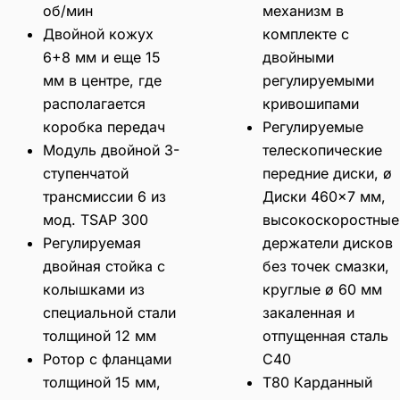
об/мин
механизм в
Двойной кожух
комплекте с
6+8 мм и еще 15
двойными
мм в центре, где
регулируемыми
располагается
кривошипами
коробка передач
Регулируемые
Модуль двойной 3-
телескопические
ступенчатой
передние диски, ø
трансмиссии 6 из
Диски 460×7 мм,
мод. TSAP 300
высокоскоростные
Регулируемая
держатели дисков
двойная стойка с
без точек смазки,
колышками из
круглые ø 60 мм
специальной стали
закаленная и
толщиной 12 мм
отпущенная сталь
Ротор с фланцами
C40
толщиной 15 мм,
T80 Карданный