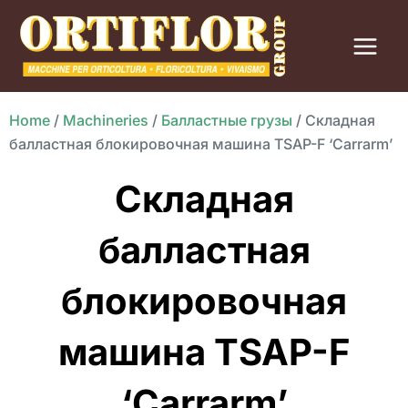
Перейти
к
содержимому
Home
/
Machineries
/
Балластные грузы
/
Складная
балластная блокировочная машина TSAP-F ‘Carrarm’
Складная
балластная
блокировочная
машина TSAP-F
‘Carrarm’