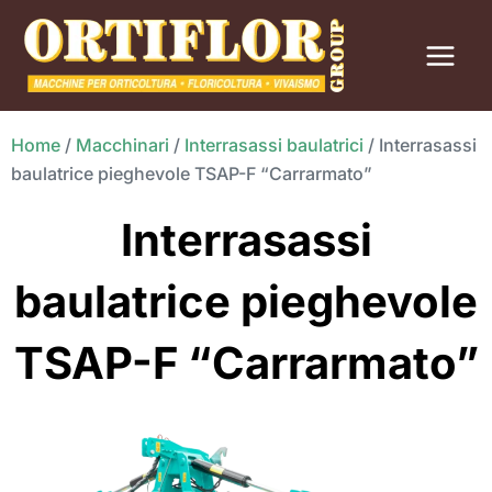
Vai
al
contenuto
Home
/
Macchinari
/
Interrasassi baulatrici
/
Interrasassi
baulatrice pieghevole TSAP-F “Carrarmato”
Interrasassi
baulatrice pieghevole
TSAP-F “Carrarmato”