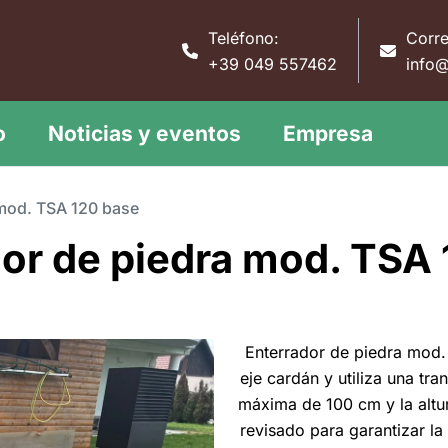
Teléfono:
Corre
+39 049 557462
info@
o
Noticias y eventos
Empresa
 mod. TSA 120 base
or de piedra mod. TSA
Enterrador de piedra mod.
eje cardán y utiliza una tr
máxima de 100 cm y la altu
revisado para garantizar l