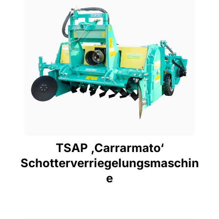
ANZEIGE
Pferdestärken-Bereich
70-160
TSAP ‚Carrarmato‘
Schotterverriegelungsmaschin
e